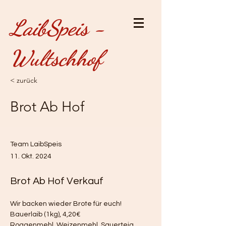
LaibSpeis -
Wultschhof
< zurück
Brot Ab Hof
Team LaibSpeis
11. Okt. 2024
Brot Ab Hof Verkauf
Wir backen wieder Brote für euch!
Bauerlaib (1kg), 4,20€
Roggenmehl, Weizenmehl, Sauerteig, 